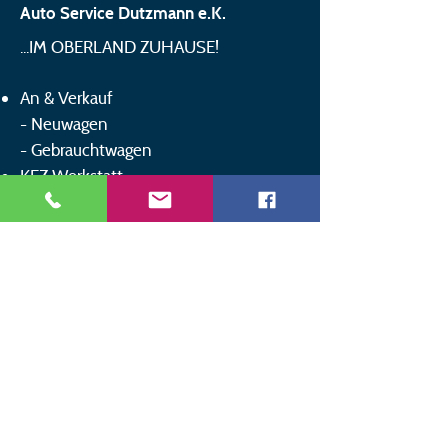
Auto Service Dutzmann e.K.
...IM OBERLAND ZUHAUSE!
An & Verkauf
Begegnungen auf
Werkstatt des Ve
-
Neuwagen
Augenhöhe - Autoservice
Wartebereich zu
-
Gebrauchtwagen
Dutzmann
Wohlfühlen!
KFZ Werkstatt
Mietwagen
Pannenservice
Ersatzteile
Fahrzeugpflege
Bosch Car Service
Hol- & Bringservice
Werkstattersatzwagen
Reparaturfinanzierung