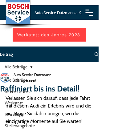
Auto Service Dutzmann e.K.
Werkstatt des Jahres 2023
Beitrag
Alle Beiträge
Auto Service Dutzmann
Alle Beiträge
1 Min. Lesezeit
Raffiniert bis ins Detail!
Interessantes
Verlassen Sie sich darauf, dass jede Fahrt 
Werkstatt
mit diesem Audi ein Erlebnis wird und die 
vier Ringe Sie dahin bringen, wo die 
Fahrzeuge
einzigartige Momente auf Sie warten!
Stellenangebote