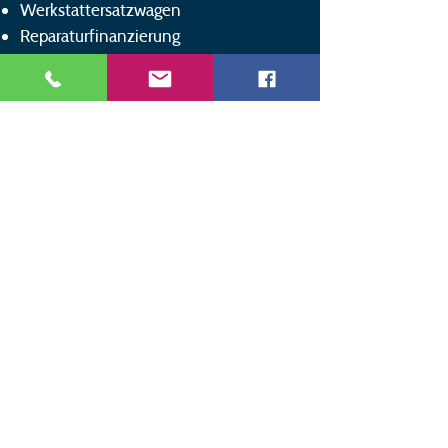
Werkstattersatzwagen
Reparaturfinanzierung
Anschrift
Bautzener Straße 113
OT Kirschau
02681 Schirgiswalde-Kirschau
Email
info@auto-dutzmann.de
Telefon
+49 (0)3592 54 262 0
Stellenangebote
Öffnungszeiten
Kontakt & Terminanfrage