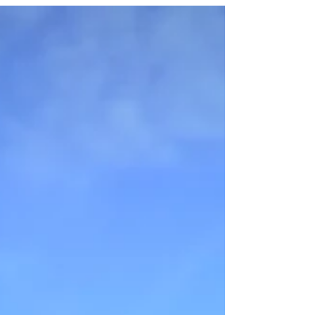
starten Sie entspannt in den Goldenen
Herbst. #inspektion #herstellervorgaben
#werkstatt #kirschau #autohaus
#gebrauchtwagen #mobilität #diagnose
#kalibrierung #wartungen #klimacheck
#urlaubscheck . Vorausschauend in den
Herbst.