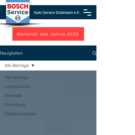
Auto Service Dutzmann e.K.
Werkstatt des Jahres 2023
Neuigkeiten
Alle Beiträge
Alle Beiträge
Interessantes
Werkstatt
Fahrzeuge
Stellenangebote