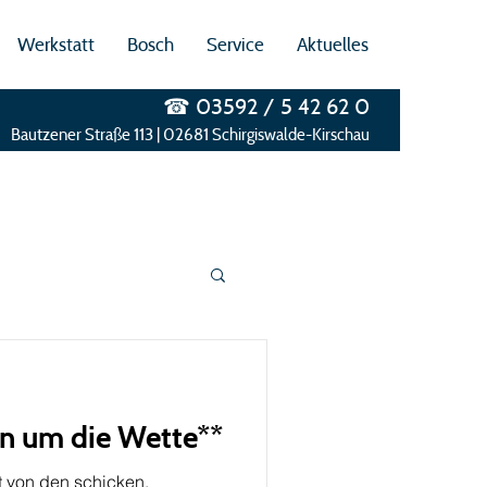
Werkstatt
Bosch
Service
Aktuelles
☎ 03592 / 5 42 62 0​
Bautzener Straße 113 | 02681 Schirgiswalde-Kirschau
n um die Wette**
t von den schicken,