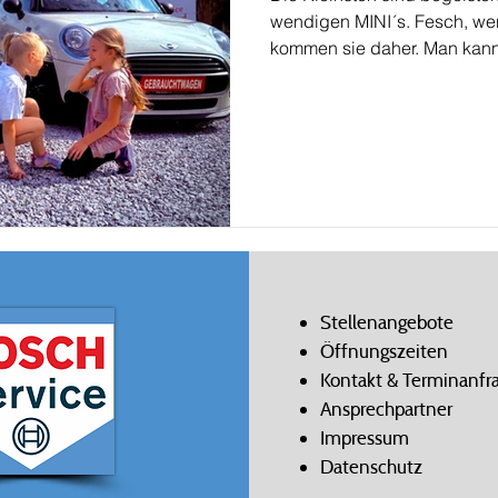
wendigen MINI´s. Fesch, w
kommen sie daher. Man kann 
sind absolut MINI-begeister
Wette.
Stellenangebote
Öffnungszeiten
Kontakt & Terminanfr
Ansprechpartner
Impressum
Datenschutz