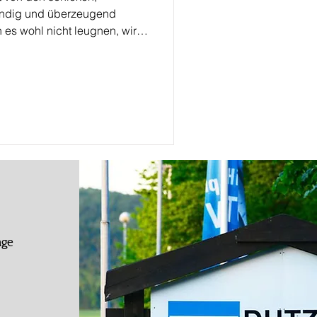
endig und überzeugend
es wohl nicht leugnen, wir
t! 4 MINIS glänzen um die
age