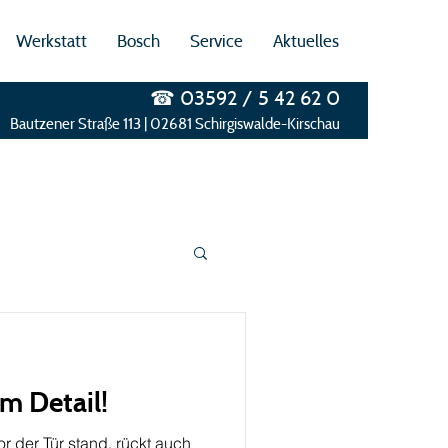
Werkstatt
Bosch
Service
Aktuelles
☎ 03592 / 5 42 62 0​
Bautzener Straße 113 | 02681 Schirgiswalde-Kirschau
im Detail!
or der Tür stand, rückt auch